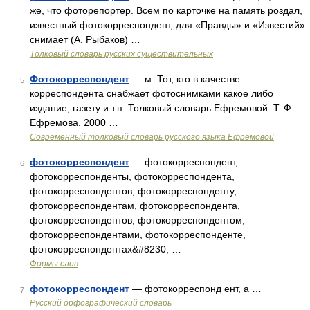
же, что фоторепортер. Всем по карточке на память роздал,
известный фотокорреспондент, для «Правды» и «Известий»
снимает (А. Рыбаков) …
Толковый словарь русских существительных
Фотокорреспондент
— м. Тот, кто в качестве
5
корреспондента снабжает фотоснимками какое либо
издание, газету и т.п. Толковый словарь Ефремовой. Т. Ф.
Ефремова. 2000 …
Современный толковый словарь русского языка Ефремовой
фотокорреспондент
— фотокорреспондент,
6
фотокорреспонденты, фотокорреспондента,
фотокорреспондентов, фотокорреспонденту,
фотокорреспондентам, фотокорреспондента,
фотокорреспондентов, фотокорреспондентом,
фотокорреспондентами, фотокорреспонденте,
фотокорреспондентах&#8230; …
Формы слов
фотокорреспондент
— фотокорреспонд ент, а …
7
Русский орфографический словарь