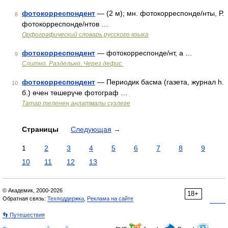
фотокорреспондент
— (2 м); мн. фотокорреспонде/нты, Р.
8
фотокорреспонде/нтов …
Орфографический словарь русского языка
фотокорреспондент
— фотокорреспонде/нт, а …
9
Слитно. Раздельно. Через дефис.
фотокорреспондент
— Периодик басма (газета, журнал һ.
10
б.) өчен төшерүче фотограф …
Татар теленең аңлатмалы сүзлеге
Страницы
Следующая
→
1
2
3
4
5
6
7
8
9
10
11
12
13
© Академик, 2000-2026
18+
Обратная связь:
Техподдержка
,
Реклама на сайте
👣 Путешествия